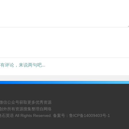
有评论，来说两句吧...
微信公众号获取更多优秀资源
创外所有资源搜集整理自网络
路石英语
All Rights Reserved. 备案号：
鲁ICP备14009403号-1