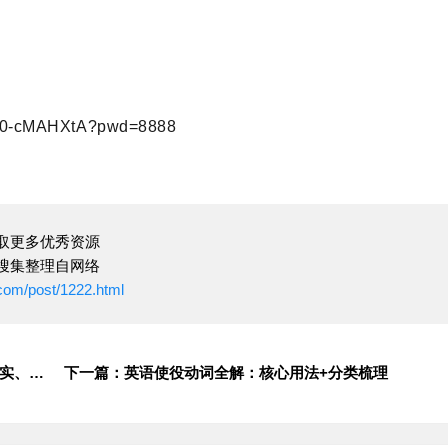
Orp0-cMAHXtA?pwd=8888
取更多优秀资源
搜集整理自网络
com/post/1222.html
上一篇：聚焦教学常规：把 “备讲批辅考评研” 做扎实、见真章
下一篇：英语使役动词全解：核心用法+分类梳理