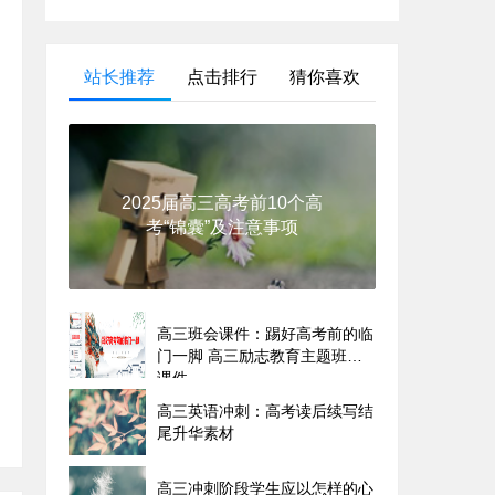
站长推荐
点击排行
猜你喜欢
2025届高三高考前10个高
考“锦囊”及注意事项
高三班会课件：踢好高考前的临
门一脚 高三励志教育主题班会
课件
高三英语冲刺：高考读后续写结
尾升华素材
高三冲刺阶段学生应以怎样的心