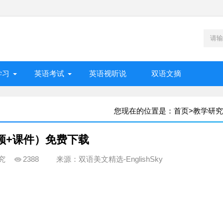
学习
英语考试
英语视听说
双语文摘
您现在的位置是：
首页
>
教学研究
频+课件）免费下载
究
2388
来源：双语美文精选-EnglishSky