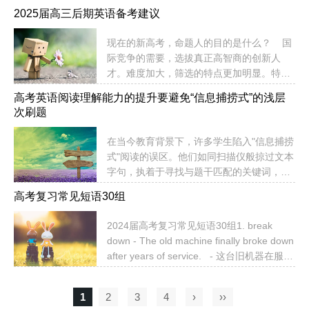
合高频考点和自身薄弱点，制定高效策略。
2025届高三后期英语备考建议
以下是系统性建议：一、明确词汇复习重点
高考词汇复习需 “抓核心、分层次”，避免盲
现在的新高考，命题人的目的是什么？ 国
目背单词书：1. 高频核心词（约1500-2000
际竞争的需要，选拔真正高智商的创新人
词） - 整理近5年高考真题中重复出现的
才。难度加大，筛选的特点更加明显。特别
词汇（尤其是阅读和完形中的动词、形容
注意规避两点: 规避死记硬背。以读后续写
词、副词）。 - 重点标注：一词多义（如
高考英语阅读理解能力的提升要避免“信息捕捞式”的浅层
的范文为例，注意文章结构和加分句型的分
“spring”表示...
次刷题
析与整理。对摘要部分要能够准确默写，每
周至少2个句子，这个环节绝对不可以偷工
在当今教育背景下，许多学生陷入"信息捕捞
减料！ 规避机械刷题。对于做完的练习
式"阅读的误区。他们如同扫描仪般掠过文本
题，要整理相关笔记，这包括词汇的巩固与
字句，执着于寻找与题干匹配的关键词，却
拓展，长难句的分析与整理等，整理过后就
对段落间的逻辑脉络和作者的论证艺术视而
要记忆，脱离了巩固与记忆，英语绝对没
高考复习常见短语30组
不见。这种"见木不见林"的阅读模式，与精
戏。 ...
读要求的"细嚼慢咽式"文本分析形成鲜明对
2024届高考复习常见短语30组1. break
比。这种浅层次的阅读习惯，不仅导致"读
down - The old machine finally broke down
完"与"读懂"的错位，更使阅读理解成绩陷入
after years of service. - 这台旧机器在服役
瓶颈。浅层次刷题的本质是"用身体的劳累掩
多年后终于坏了。2. come up with - She
盖思维的懒惰"。学生看似每天沉浸题海，实
came up with an innovative idea for the
则陷...
1
2
3
4
›
››
class project. - 她为班级项目想出了一个创