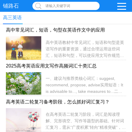
铺路石
请输入关键字词
高三英语
高中常见词汇，短语，句型在英语作文中的应用
高中英语教材中常见词汇，短语和句型是英
语写作的重要资源，通过合理运用这些词
汇，短语和句型，可以使应用文写作规范得
体，读后续写生动形象，从而提高写作质
2025高考英语应用文写作高频词汇十类汇总
量。词汇短语篇1.As you have a preference
for traditional Chinese culture, your
一、建议与推荐类‌‌核心词汇‌：suggest,
suggestions will be of great help to us.因为
recommend, propose, advise‌实用短语‌：It
你喜欢中国传统文化，你的建议将对我们大
is advisable to..., take measures to...‌二、
有帮助。（适用求助信）2.Content and
感谢与道歉类‌‌感谢表达‌：appreciate,
joyful，she tu...
高考英语二轮复习备考阶段，怎么抓好词汇复习？
express gratitude, be grateful‌道歉用语‌：
apologize, be sorry, make an apology‌三、
在高考英语二轮复习阶段，词汇是阅读理
邀请与参与类‌‌邀请动词‌：invite, request,
解、完形填空、写作等题型的基础。针对词
welcome‌参与行动‌：participat...
汇复习，需从“广度积累”转向“精准突破”，结