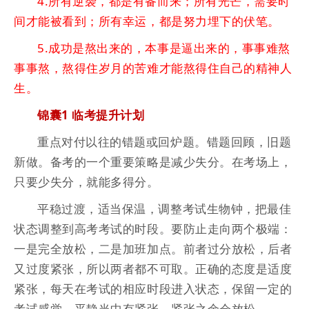
4.所有逆袭，都是有备而来；所有光芒，需要时
间才能被看到；所有幸运，都是努力埋下的伏笔。
5.成功是熬出来的，本事是逼出来的，事事难熬
事事熬，熬得住岁月的苦难才能熬得住自己的精神人
生。
锦囊1 临考提升计划
重点对付以往的错题或回炉题。错题回顾，旧题
新做。备考的一个重要策略是减少失分。在考场上，
只要少失分，就能多得分。
平稳过渡，适当保温，调整考试生物钟，把最佳
状态调整到高考考试的时段。要防止走向两个极端：
一是完全放松，二是加班加点。前者过分放松，后者
又过度紧张，所以两者都不可取。正确的态度是适度
紧张，每天在考试的相应时段进入状态，保留一定的
考试感觉。平静当中有紧张，紧张之余会放松。