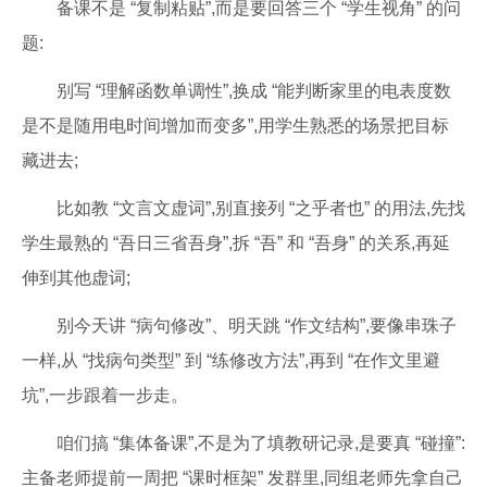
备课不是 “复制粘贴”,而是要回答三个 “学生视角” 的问
题:
别写 “理解函数单调性”,换成 “能判断家里的电表度数
是不是随用电时间增加而变多”,用学生熟悉的场景把目标
藏进去;
比如教 “文言文虚词”,别直接列 “之乎者也” 的用法,先找
学生最熟的 “吾日三省吾身”,拆 “吾” 和 “吾身” 的关系,再延
伸到其他虚词;
别今天讲 “病句修改”、明天跳 “作文结构”,要像串珠子
一样,从 “找病句类型” 到 “练修改方法”,再到 “在作文里避
坑”,一步跟着一步走。
咱们搞 “集体备课”,不是为了填教研记录,是要真 “碰撞”:
主备老师提前一周把 “课时框架” 发群里,同组老师先拿自己