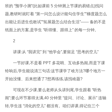
班的 “预学小测”(比如课前 5 分钟测上节课的易错点)找问
题,教研时就盯着 “第一问怎么设计能勾住学生”“梯度题怎么
出能让后进生也敢试”“拓展题怎么结合生活”—— 备的不是
纸面上的方案,是学生 “听得懂、跟得上” 的每一分钟。
2
讲课:从 “我讲完” 到 “他学会”,要留足 “思考的空儿”
一节好课,不是看 PPT 多花哨、互动多热闹,而是下课
铃响后,学生能说清三句话:这节课学了啥方法?哪个地方一
开始没懂、后来想通了?想再练练,该找啥题?
可现在不少课,要么老师从头讲到尾,学生跟着 “听热
闹”;要么环节塞得太满,40 分钟里 “提问、讨论、展示” 连轴
转,学生连 “消化的空儿” 都没有。咱们讲课,得记住三个