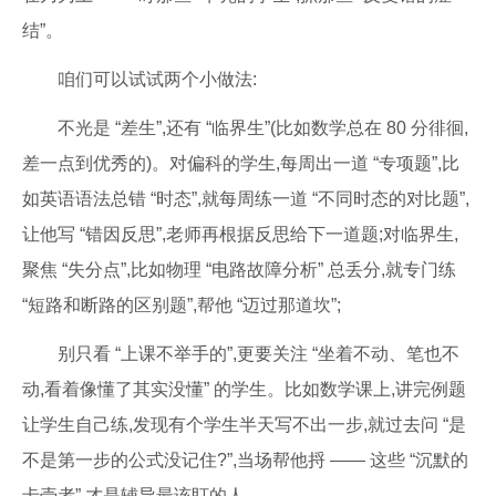
结”。
咱们可以试试两个小做法:
不光是 “差生”,还有 “临界生”(比如数学总在 80 分徘徊,
差一点到优秀的)。对偏科的学生,每周出一道 “专项题”,比
如英语语法总错 “时态”,就每周练一道 “不同时态的对比题”,
让他写 “错因反思”,老师再根据反思给下一道题;对临界生,
聚焦 “失分点”,比如物理 “电路故障分析” 总丢分,就专门练
“短路和断路的区别题”,帮他 “迈过那道坎”;
别只看 “上课不举手的”,更要关注 “坐着不动、笔也不
动,看着像懂了其实没懂” 的学生。比如数学课上,讲完例题
让学生自己练,发现有个学生半天写不出一步,就过去问 “是
不是第一步的公式没记住?”,当场帮他捋 —— 这些 “沉默的
卡壳者”,才是辅导最该盯的人。