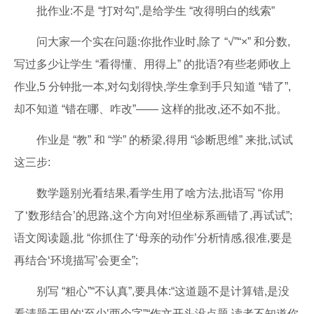
批作业:不是 “打对勾”,是给学生 “改得明白的线索”
问大家一个实在问题:你批作业时,除了 “√”“×” 和分数,
写过多少让学生 “看得懂、用得上” 的批语?有些老师收上
作业,5 分钟批一本,对勾划得快,学生拿到手只知道 “错了”,
却不知道 “错在哪、咋改”—— 这样的批改,还不如不批。
作业是 “教” 和 “学” 的桥梁,得用 “诊断思维” 来批,试试
这三步:
数学题别光看结果,看学生用了啥方法,批语写 “你用
了‘数形结合’的思路,这个方向对!但坐标系画错了,再试试”;
语文阅读题,批 “你抓住了‘母亲的动作’分析情感,很准,要是
再结合‘环境描写’会更全”;
别写 “粗心”“不认真”,要具体:“这道题不是计算错,是没
看清题干里的‘至少’两个字”“作文开头没点题,读者不知道你