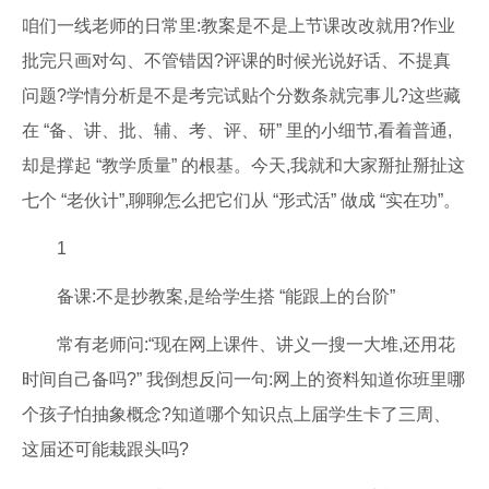
咱们一线老师的日常里:教案是不是上节课改改就用?作业
批完只画对勾、不管错因?评课的时候光说好话、不提真
问题?学情分析是不是考完试贴个分数条就完事儿?这些藏
在 “备、讲、批、辅、考、评、研” 里的小细节,看着普通,
却是撑起 “教学质量” 的根基。今天,我就和大家掰扯掰扯这
七个 “老伙计”,聊聊怎么把它们从 “形式活” 做成 “实在功”。
1
备课:不是抄教案,是给学生搭 “能跟上的台阶”
常有老师问:“现在网上课件、讲义一搜一大堆,还用花
时间自己备吗?” 我倒想反问一句:网上的资料知道你班里哪
个孩子怕抽象概念?知道哪个知识点上届学生卡了三周、
这届还可能栽跟头吗?