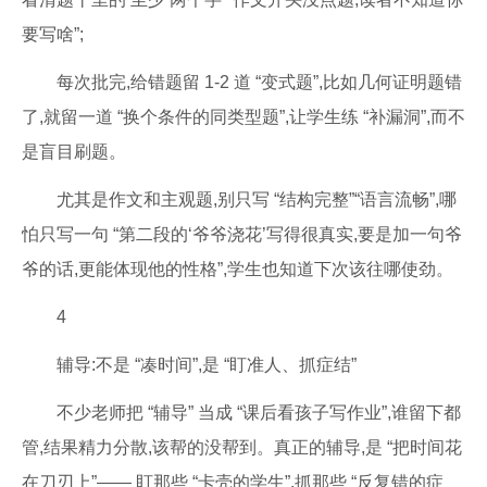
要写啥”;
每次批完,给错题留 1-2 道 “变式题”,比如几何证明题错
了,就留一道 “换个条件的同类型题”,让学生练 “补漏洞”,而不
是盲目刷题。
尤其是作文和主观题,别只写 “结构完整”“语言流畅”,哪
怕只写一句 “第二段的‘爷爷浇花’写得很真实,要是加一句爷
爷的话,更能体现他的性格”,学生也知道下次该往哪使劲。
4
辅导:不是 “凑时间”,是 “盯准人、抓症结”
不少老师把 “辅导” 当成 “课后看孩子写作业”,谁留下都
管,结果精力分散,该帮的没帮到。真正的辅导,是 “把时间花
在刀刃上”—— 盯那些 “卡壳的学生”,抓那些 “反复错的症