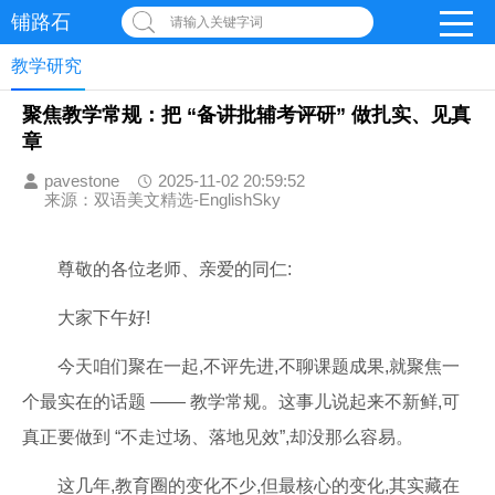
铺路石
请输入关键字词
教学研究
聚焦教学常规：把 “备讲批辅考评研” 做扎实、见真
章
pavestone
2025-11-02 20:59:52
来源：双语美文精选-EnglishSky
尊敬的各位老师、亲爱的同仁:
大家下午好!
今天咱们聚在一起,不评先进,不聊课题成果,就聚焦一
个最实在的话题 —— 教学常规。这事儿说起来不新鲜,可
真正要做到 “不走过场、落地见效”,却没那么容易。
这几年,教育圈的变化不少,但最核心的变化,其实藏在