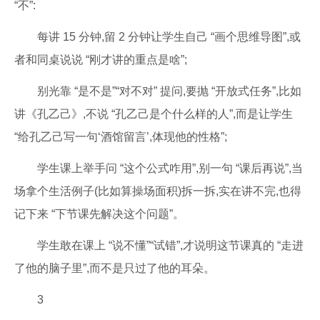
“不”:
每讲 15 分钟,留 2 分钟让学生自己 “画个思维导图”,或
者和同桌说说 “刚才讲的重点是啥”;
别光靠 “是不是”“对不对” 提问,要抛 “开放式任务”,比如
讲《孔乙己》,不说 “孔乙己是个什么样的人”,而是让学生
“给孔乙己写一句‘酒馆留言’,体现他的性格”;
学生课上举手问 “这个公式咋用”,别一句 “课后再说”,当
场拿个生活例子(比如算操场面积)拆一拆,实在讲不完,也得
记下来 “下节课先解决这个问题”。
学生敢在课上 “说不懂”“试错”,才说明这节课真的 “走进
了他的脑子里”,而不是只过了他的耳朵。
3