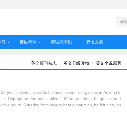
学习
英语考试
英语视听说
双语文摘
英文报刊杂志
英文分级读物
英文小说原著
-year-old electrician Colt Johnson went hiking alone in Arizona’s
ins. Unprepared for the scorching 100-degree heat, he got lost and
er five hours. Suffering from severe heat exhaustion, he felt dizzy an...