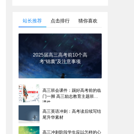
站长推荐
点击排行
猜你喜欢
2025届高三高考前10个高
考“锦囊”及注意事项
高三班会课件：踢好高考前的临
门一脚 高三励志教育主题班会
课件
高三英语冲刺：高考读后续写结
尾升华素材
高三冲刺阶段学生应以怎样的心