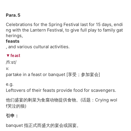
Para. 5
Celebrations for the Spring Festival last for 15 days, endi
ng with the Lantern Festival, to give full play to family gat
herings,
feasts
, and various cultural activities.
▼feast
/fiːst/
v.
partake in a feast or banquet [享受；参加宴会]
e.g.
Leftovers of their feasts provide food for scavengers.
他们盛宴的剩菜为食腐动物提供食物。(话题：Crying wol
f哭泣的狼)
引申：
banquet 指正式而盛大的宴会或国宴。