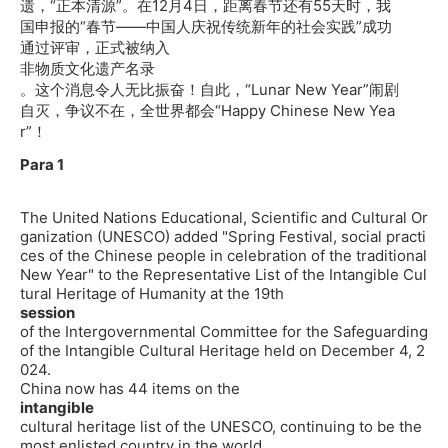
遗，“正本清源”。在12月4日，距离春节还有55天时，我
国申报的“春节——中国人庆祝传统新年的社会实践”成功
通过评审，正式被纳入
非物质文化遗产名录
。这个消息令人无比振奋！自此，“Lunar New Year”闹剧
自灭，争议不在，全世界都会“Happy Chinese New Yea
r”！
Para 1
The United Nations Educational, Scientific and Cultural Or
ganization (UNESCO) added "Spring Festival, social practi
ces of the Chinese people in celebration of the traditional
New Year" to the Representative List of the Intangible Cul
tural Heritage of Humanity at the 19th
session
of the Intergovernmental Committee for the Safeguarding
of the Intangible Cultural Heritage held on December 4, 2
024.
China now has 44 items on the
intangible
cultural heritage list of the UNESCO, continuing to be the
most enlisted country in the world.