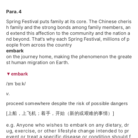
Para. 4
Spring Festival puts family at its core. The Chinese cheris
h family and the strong bonds among family members, an
d extend this affection to the community and the nation a
nd beyond. That's why each Spring Festival, millions of p
eople from across the country
embark
on the journey home, making the phenomenon the greate
st human migration on Earth.
▼embark
/ɪmˈbɑːk/
v.
proceed somewhere despite the risk of possible dangers
[上船，上飞机；着手，开始（新的或艰难的事情）]
e.g. Anyone who wishes to embark on any dietary, dr
ug, exercise, or other lifestyle change intended to pr
event or treat a specific disease or condition should f