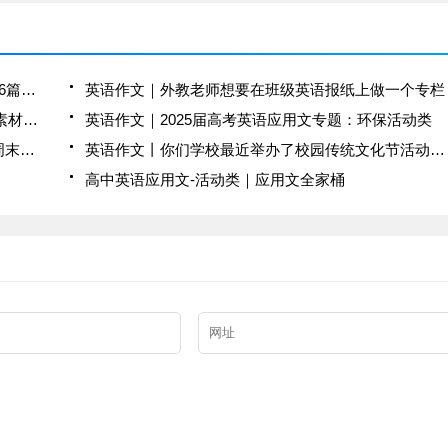
英语作文｜高一英语应用文写作素材——建议信16篇合集word版免费下载
英语作文｜外教老师想要在班级英语报纸上做一个专栏
英语作文｜高考英语应用文专题：AI科技类 写作素材+作文试题+作文范文
英语作文｜2025届高考英语应用文专题：环保活动类
英语作文｜感谢同学们给英语校报栏目《愉快的周末体验》投稿
英语作文丨你们学校最近举办了校园传统文化节活动,请为你校英文报写一则评论
高中英语应用文-活动类｜应用文全家桶