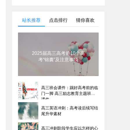
站长推荐
点击排行
猜你喜欢
2025届高三高考前10个高
考“锦囊”及注意事项
高三班会课件：踢好高考前的临
门一脚 高三励志教育主题班会
课件
高三英语冲刺：高考读后续写结
尾升华素材
高三冲刺阶段学生应以怎样的心