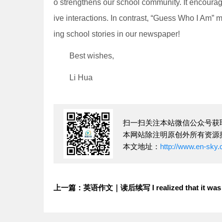
o strengthens our school community. It encourage
ive interactions. In contrast, “Guess Who I Am” m
ing school stories in our newspaper!
Best wishes,
Li Hua
扫一扫关注本站微信公众号获
本网站除注明原创外所有资源
本文地址：
http://www.en-sky.