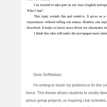
Dear Sir/Madam,
I'm writing to share my preference for the c
hoice. This theme allows students to vividly de
arious group projects, or inspiring club activitie