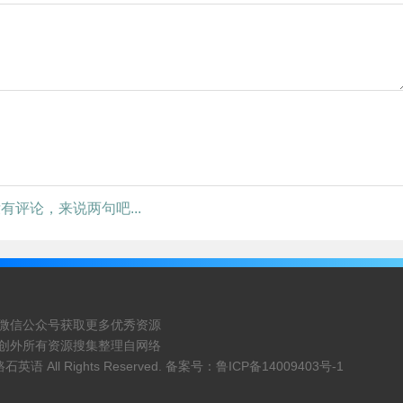
有评论，来说两句吧...
微信公众号获取更多优秀资源
创外所有资源搜集整理自网络
路石英语
All Rights Reserved. 备案号：
鲁ICP备14009403号-1