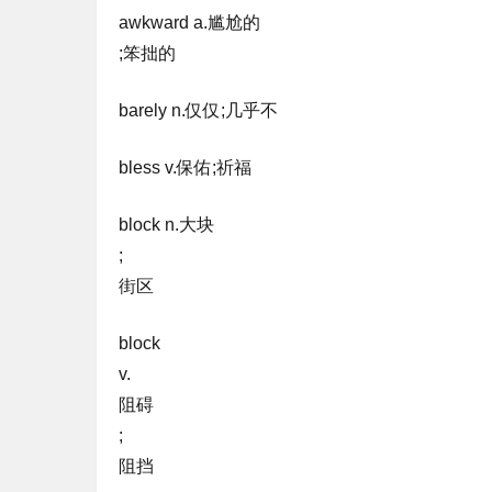
awkward a.尴尬的
;笨拙的
barely n.仅仅;几乎不
bless v.保佑;祈福
block n.大块
;
街区
block
v.
阻碍
;
阻挡