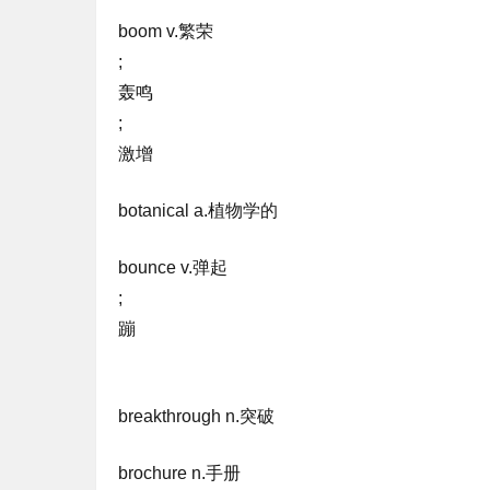
boom v.繁荣
;
轰鸣
;
激增
botanical a.植物学的
bounce v.弹起
;
蹦
breakthrough n.突破
brochure n.手册