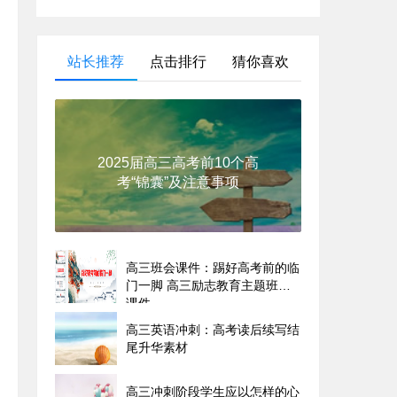
站长推荐
点击排行
猜你喜欢
2025届高三高考前10个高
考“锦囊”及注意事项
高三班会课件：踢好高考前的临
门一脚 高三励志教育主题班会
课件
高三英语冲刺：高考读后续写结
尾升华素材
高三冲刺阶段学生应以怎样的心