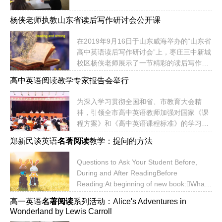
杨侠老师执教山东省读后写作研讨会公开课
在2019年9月16日于山东威海举办的“山东省
高中英语读后写作研讨会”上，枣庄三中新城
校区杨侠老师展示了一节精彩的读后写作公
开课。杨侠老师本节课的题目是Oliver Twist
高中英语阅读教学专家报告会举行
Chapter 1 Oliver's Early Life。杨老师选的
Oliver Twist 这部作品难易适中，高三的学生
为深入学习贯彻全国和省、市教育大会精
对它很感兴趣。去年杨老师在自己的班级中
神，引领全市高中英语教师加强对国家《课
用近两个月的时间完成了这部小说的读写活
程方案》和《高中英语课程标准》的学习与
动，每一章都让学生自我设问去捕捉文章的
研究，培养学生学科核心素养，枣庄教育大
情节，每一章都让学生进行写作训练（概要
郑新民谈英语
名著阅读
教学：提问的方法
讲堂（第11期）——高中英语阅读教学专家
写作或读后续写），学生不仅思维得到了锻
报告会于6月20日在滕州一中东校举行。市
炼，写作水平也有了...
Questions to Ask Your Student Before,
教科院特邀上海外国语大学教授、博士生导
During and After ReadingBefore
师、博士后合作导师郑新民，针对高中英语
Reading:At beginning of new book:What
阅读教学，作了题为《英语名著阅读方法探
do you think this book will be about? Why
析》 的学术报告。报告会将通过工作坊的形
高一英语
名著阅读
系列活动：Alice's Adventures in
do you think that?What characters do you
式进行。郑教授现场同与会老师进行交流互
Wonderland by Lewis Carroll
think might be in this story?
动，指导教师运用Tracking Plots、