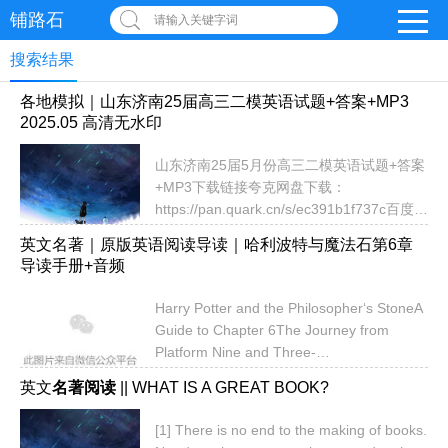
铺路石
请输入关键字词
搜索结果
各地模拟｜山东济南25届高三二模英语试题+答案+MP3
2025.05 高清无水印
山东济南25届5月份高三二模英语试题+答案
+MP3下载链接夸克网盘下载：
https://pan.quark.cn/s/ec391b1f737c百度网
盘下载：链接:
英文名著｜原版英语阅读导读｜哈利波特与魔法石第6章
https://pan.baidu.com/s/1sF2bqIh8IiJ3i0-
导读手册+音频
hIOsefA 提取码: 8888温馨提示请复制链接
到浏览器或网盘下载。相关下载链接各地模
Harry Potter and the Philosopher‘s StoneA
拟｜2025届高三下学期各地高考模拟试题2-
Guide to Chapter 6The Journey from
4月共358套全科合集免费下载英语试题｜山
Platform Nine and Three-
东济宁、枣庄25年4月高三英语模拟试题含
quartersSummaryHarry meets the
听力2024年11月高一上学期期中考试英语试
英文
名著阅读
|| WHAT IS A GREAT BOOK?
Weasley family at King's Cross Station and
题+答...
learns how to access the magical platform.
[1] There is no end to the making of books.
On the Hogwarts Express, he shares a c...