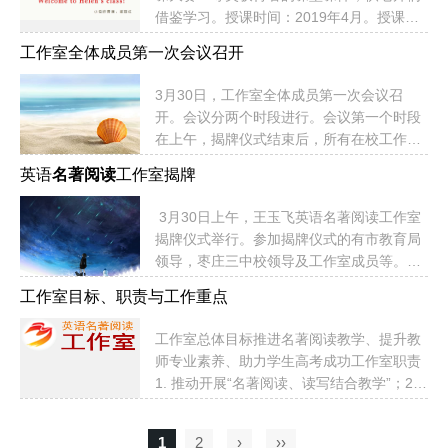
借鉴学习。授课时间：2019年4月。授课教
师：郐丽红，山东省青岛第58中学。...
工作室全体成员第一次会议召开
3月30日，工作室全体成员第一次会议召
开。会议分两个时段进行。会议第一个时段
在上午，揭牌仪式结束后，所有在校工作室
成员参加了会议。与会工作室成员各抒己
英语
名著阅读
工作室揭牌
见，对工作室发展建言献策，对名著阅读教
学表达了各自的想法和打算。第二时段为全
3月30日上午，王玉飞英语名著阅读工作室
体成员会议，晚上8时在工作室微信群内召
揭牌仪式举行。参加揭牌仪式的有市教育局
开。会上发布了工作室LOGO，工作室公众
领导，枣庄三中校领导及工作室成员等。揭
号，工作室网站。明确了工作室目标、职责
牌仪式由樊校长主持。魏校长宣读了关于组
与工作重点。并向全体工作室成员介绍了工
工作室目标、职责与工作重点
建英语名著阅读工作室的通知。王玉飞老师
作室专家顾问团队。随后介绍了工作室成
做了工作室筹建情况介绍，并代表工作室全
员，让大家彼此熟悉，方便今后开展工作。
工作室总体目标推进名著阅读教学、提升教
体成员做了表态发言。郝局长对工作室的筹
会上还讨论了近期成员工作任务清单。随
师专业素养、助力学生高考成功工作室职责
备情况做了点评并对工作室今后的发展提出
后，工作室成员发言，畅谈自己的...
1. 推动开展“名著阅读、读写结合教学”；2.
了建议。随后，郝局长和樊校长为工作室揭
打造高效英语课堂，提升英语教学质量；3.
牌，标志着工作室正式启动。...
打造优秀教学研究团队，助力教师成长；4.
1
2
›
››