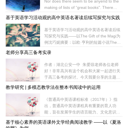
Nor does there seem to be anyend to the
making of lists of “great books". There
have always been more booksthan anyone
基于英语学习活动观的高中英语名著读后续写探究与实践
could read. And as they have multiplied
through the centuries, moreand more blue
基于英语学习活动观的高中英语名著读后续
ribbon list...
写探究与实践——以The Gift of the Magi为
例沈巧妮摘要：以欧·亨利的短篇小说The
Gift of the Magi为例，从课前、课中、课下
老师分享高三备考实录
三个环节探究教师在英语学习活动观指导下
如何开展名著阅读教学，采取“导—学—读—
作者：湖北公安一中 朱爱琼老师各位老师
写—评”的教学模式，使学生的语言能力、思
好！非常高兴有这个机会和大家一起进行关
维品质、文化意识和学习能力都得到提升。
于高三备考的探讨。今天我要分享的主题是
对基于英语学习活动观的教学进行反思，认
《为有勤思多实践，敢叫备考焕新颜》。之
为教师应运用多种手段和方法，引导学生有
教学研究 | 多模态教学法在整本书阅读中的运用
所以选择这个题目是因为追的一部电视剧
效进行自主学习、合作学习和探究式学习，
《觉醒年代》，这部电视剧是献给党百岁生
引导其思维由低阶向高阶稳步发展，让师生
《普通高中英语课程标准（2017年）》指
日的贺礼，屏幕上那些澎湃的文字，那些催
评价、生生评价贯...
出，普通高中英语课程具有重要的育人功
人泪下的画面，那些生逢乱世，即使生如蝼
能，旨在发展学生的语言能力、文化意识、
蚁，但仍心有所向，奉献青春的先烈们，给
思维品质和学习能力等英语学科核心素养，
我留下了不可磨灭的印象，所以套用了伟人
基于核心素养的英语课外文学经典阅读教学 ——以《夏洛
应帮助学生学习、理解和鉴赏中外优秀文
的诗句作为我今天交流的主题。我的交流分