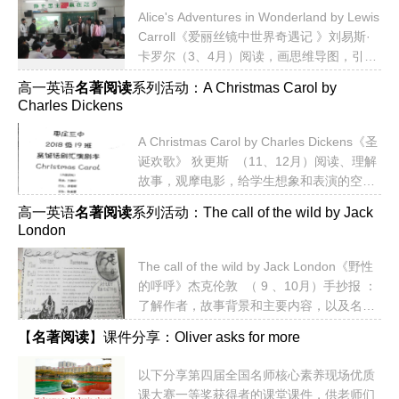
PredictingWhat do you know about the t...
Alice's Adventures in Wonderland by Lewis
Capturing Points、Generatin...
Carroll《爱丽丝镜中世界奇遇记 》刘易斯·
卡罗尔（3、4月）阅读，画思维导图，引领
学生深度阅读和思考，了解作者的写作结构
高一英语
名著阅读
系列活动：A Christmas Carol by
和逻辑结构。同时尝试进行Reader’s
Charles Dickens
Theatre 的阅读表演。为后一阶段的概要写
作和读后续写铺垫。...
A Christmas Carol by Charles Dickens《圣
诞欢歌》 狄更斯 （11、12月）阅读、理解
故事，观摩电影，给学生想象和表演的空
间，进行创造性英文戏剧表演，自己编写剧
高一英语
名著阅读
系列活动：The call of the wild by Jack
本，自己导演。培养学生的英语学科核心素
London
养，提高学生的听、说、读和写能力。有中
国情怀，体味人性之善，世界视野，跨文化
The call of the wild by Jack London《野性
交流的素养。...
的呼呼》杰克伦敦 （ 9 、10月）手抄报 ：
了解作者，故事背景和主要内容，以及名句
欣赏。以下是学生作品：...
【
名著阅读
】课件分享：Oliver asks for more
以下分享第四届全国名师核心素养现场优质
课大赛一等奖获得者的课堂课件，供老师们