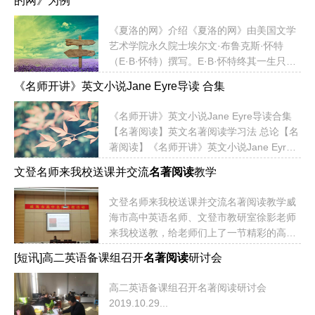
的网》为例
化，拓展文化视野，增进国际理解，逐步提
为三个部分：高考成绩分析，高考备考感
升跨文化沟通能力、思辨能力、学习能力和
悟，高考力量荟萃。一己之言，请您听之笑
《夏洛的网》介绍《夏洛的网》由美国文学
创新能力，形成正确的人生观世界观。英语
之；不妥之处，望您...
艺术学院永久院士埃尔文·布鲁克斯·怀特
整本书阅读顺应了从阅读能力到阅读素养的
（E·B·怀特）撰写。E·B·怀特终其一生只写
变革趋势，富有极高的育人价值。与篇幅较
过三部童话，分别是《小老鼠斯图尔特》、
短、话题零散的课文相比，整本书可以为学
《名师开讲》英文小说Jane Eyre导读 合集
《夏洛的网》、《天鹅的喇叭》。虽然数量
生提供完整的语言素材，具有综合性、情境
不多，但每一部都堪称经典。1999年风靡全
性、完整性。其具有趣味性的情节能够激发
《名师开讲》英文小说Jane Eyre导读合集
球、获奖无数的奇幻喜剧电影《精灵鼠小
学生语言学习的热情，养成阅读...
【名著阅读】英文名著阅读学习法 总论【名
弟》即改编自《小老鼠斯图尔特》，而《夏
著阅读】《名师开讲》英文小说Jane Eyre
洛的网》更是被翻译成20多种文字，全球发
导读 01【名著阅读】《名师开讲》英文小说
行5000多万册，高居“美国十佳儿童文学名
文登名师来我校送课并交流
名著阅读
教学
Jane Eyre导读 02【名著阅读】《名师开
著”之首。《夏洛的网》写了这样一个故事：
讲》英文小说Jane Eyre导读 03【名著阅
小猪威尔伯注定长大之后要被做成熏肉火
文登名师来我校送课并交流名著阅读教学威
读】《名师开讲》英文小说Jane Eyre导读
腿，在悲痛绝望之余，他认识了蜘蛛夏洛，
海市高中英语名师、文登市教研室徐影老师
04【名著阅读】《名师开讲》英文小说Jane
看似渺小的...
来我校送教，给老师们上了一节精彩的高三
Eyre导读 05【名著阅读】《名师开讲》英文
复习课。徐老师来到高三英语组，与学科老
小说Jane Eyre导读 06【名著阅读】《名师
[短讯]高二英语备课组召开
名著阅读
研讨会
师交流名著阅读教学工作。2019.10.29-30...
开讲》英文小说Jane Eyre导读 07名著之所
以能成为名...
高二英语备课组召开名著阅读研讨会
2019.10.29...